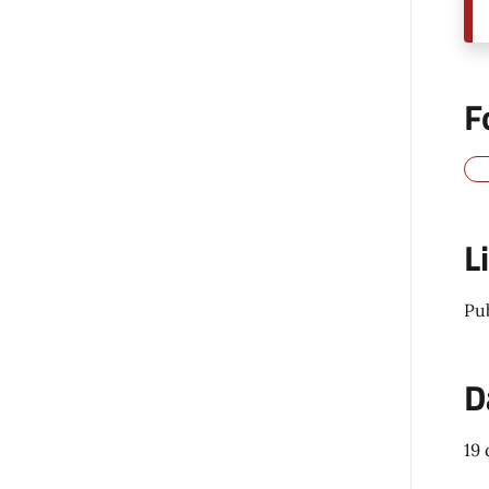
F
L
Pu
D
19