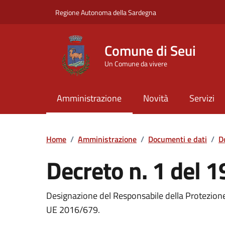
Vai ai contenuti
Vai al Footer
Regione Autonoma della Sardegna
Comune di Seui
Un Comune da vivere
Amministrazione
Novità
Servizi
Home
/
Amministrazione
/
Documenti e dati
/
D
Decreto n. 1 del 
Dettaglio del documento
Designazione del Responsabile della Protezione 
UE 2016/679.