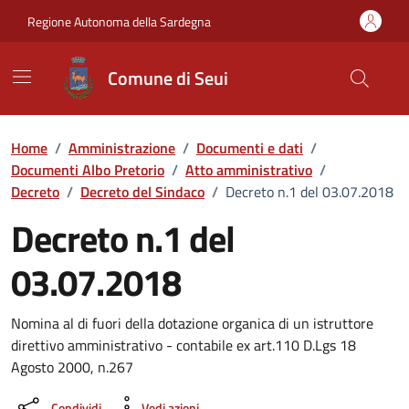
Vai ai contenuti
Vai al Footer
Regione Autonoma della Sardegna
Comune di Seui
Home
/
Amministrazione
/
Documenti e dati
/
Documenti Albo Pretorio
/
Atto amministrativo
/
Decreto
/
Decreto del Sindaco
/
Decreto n.1 del 03.07.2018
Decreto n.1 del
03.07.2018
Dettaglio del documento
Nomina al di fuori della dotazione organica di un istruttore
direttivo amministrativo - contabile ex art.110 D.Lgs 18
Agosto 2000, n.267
Condividi
Vedi azioni