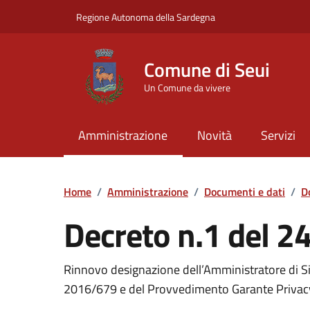
Vai ai contenuti
Vai al Footer
Regione Autonoma della Sardegna
Comune di Seui
Un Comune da vivere
Amministrazione
Novità
Servizi
Home
/
Amministrazione
/
Documenti e dati
/
D
Decreto n.1 del 2
Dettaglio del documento
Rinnovo designazione dell’Amministratore di Si
2016/679 e del Provvedimento Garante Privac