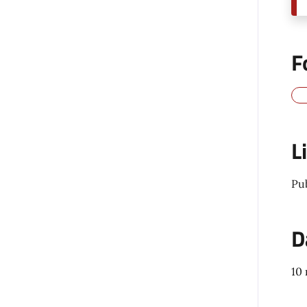
F
L
Pu
D
10