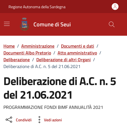
Vai ai contenuti
Vai al Footer
Regione Autonoma della Sardegna
Comune di Seui
Home
/
Amministrazione
/
Documenti e dati
/
Documenti Albo Pretorio
/
Atto amministrativo
/
Deliberazione
/
Deliberazione di altri Organi
/
Deliberazione di A.C. n. 5 del 21.06.2021
Deliberazione di A.C. n. 5
del 21.06.2021
Dettaglio del documento
PROGRAMMAZIONE FONDI BIMF ANNUALITÀ 2021
Condividi
Vedi azioni