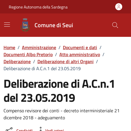
Vai ai contenuti
Vai al Footer
Regione Autonoma della Sardegna
Comune di Seui
Home
/
Amministrazione
/
Documenti e dati
/
Documenti Albo Pretorio
/
Atto amministrativo
/
Deliberazione
/
Deliberazione di altri Organi
/
Deliberazione di A.C.n.1 del 23.05.2019
Deliberazione di A.C.n.1
del 23.05.2019
Dettaglio del documento
Compenso revisore dei conti - decreto interministeriale 21
dicembre 2018 - adeguamento
Condividi
Vedi azioni