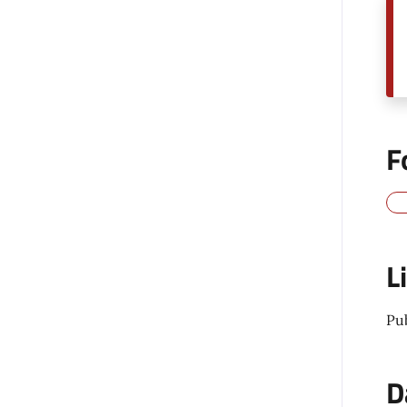
F
L
Pu
D