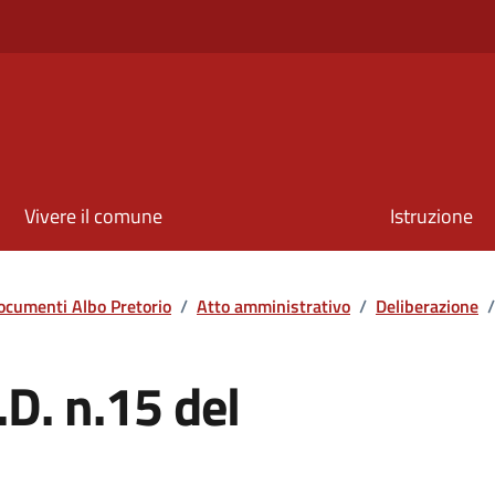
Vivere il comune
Istruzione
ocumenti Albo Pretorio
/
Atto amministrativo
/
Deliberazione
/
.D. n.15 del