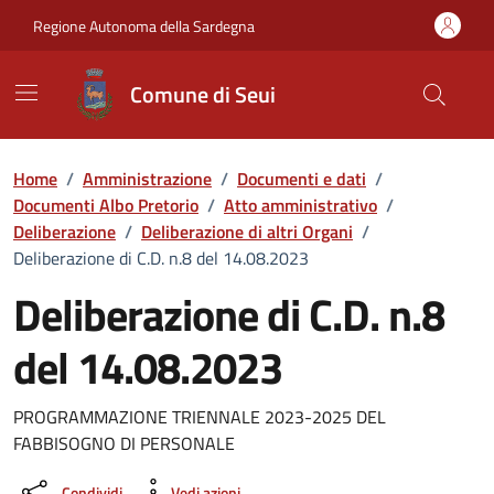
Vai ai contenuti
Vai al Footer
Regione Autonoma della Sardegna
Comune di Seui
Home
/
Amministrazione
/
Documenti e dati
/
Documenti Albo Pretorio
/
Atto amministrativo
/
Deliberazione
/
Deliberazione di altri Organi
/
Deliberazione di C.D. n.8 del 14.08.2023
Deliberazione di C.D. n.8
del 14.08.2023
Dettaglio del documento
PROGRAMMAZIONE TRIENNALE 2023-2025 DEL
FABBISOGNO DI PERSONALE
Condividi
Vedi azioni