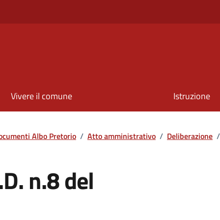
Vivere il comune
Istruzione
ocumenti Albo Pretorio
/
Atto amministrativo
/
Deliberazione
/
.D. n.8 del