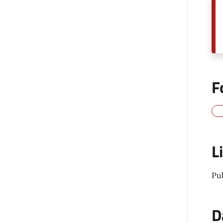
F
L
Pu
D