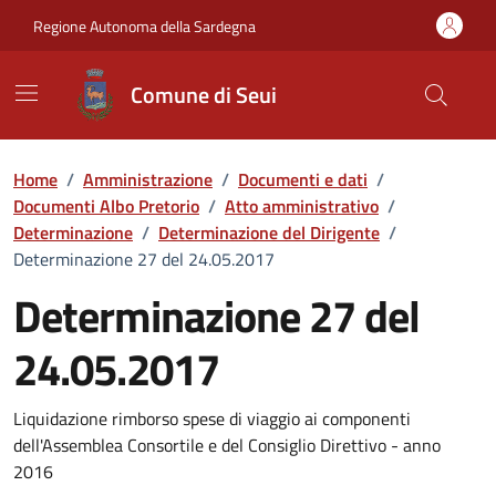
Vai ai contenuti
Vai al Footer
Regione Autonoma della Sardegna
Comune di Seui
Home
/
Amministrazione
/
Documenti e dati
/
Documenti Albo Pretorio
/
Atto amministrativo
/
Determinazione
/
Determinazione del Dirigente
/
Determinazione 27 del 24.05.2017
Determinazione 27 del
24.05.2017
Dettaglio del documento
Liquidazione rimborso spese di viaggio ai componenti
dell'Assemblea Consortile e del Consiglio Direttivo - anno
2016