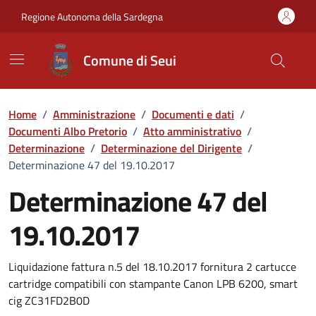
Vai ai contenuti
Vai al Footer
Regione Autonoma della Sardegna
Comune di Seui
Home
/
Amministrazione
/
Documenti e dati
/
Documenti Albo Pretorio
/
Atto amministrativo
/
Determinazione
/
Determinazione del Dirigente
/
Determinazione 47 del 19.10.2017
Determinazione 47 del
19.10.2017
Dettaglio del documento
Liquidazione fattura n.5 del 18.10.2017 fornitura 2 cartucce
cartridge compatibili con stampante Canon LPB 6200, smart
cig ZC31FD2B0D