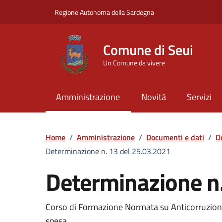
Vai ai contenuti
Vai al Footer
Regione Autonoma della Sardegna
Comune di Seui
Un Comune da vivere
Amministrazione
Novità
Servizi
Home
/
Amministrazione
/
Documenti e dati
/
D
Determinazione n. 13 del 25.03.2021
Determinazione n
Dettaglio del documento
Corso di Formazione Normata su Anticorruzion
spesa