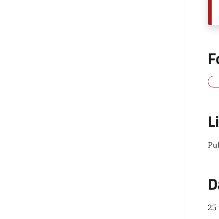
F
L
Pu
D
25