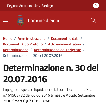
Vai ai contenuti
Vai al Footer
Regione Autonoma della Sardegna
Comune di Seui
Home
/
Amministrazione
/
Documenti e dati
/
Documenti Albo Pretorio
/
Atto amministrativo
/
Determinazione
/
Determinazione del Dirigente
/
Determinazione n. 30 del 20.07.2016
Determinazione n. 30 del
20.07.2016
Dettaglio del documento
Impegno di spesa e liquidazione fattura Tiscali Italia Spa
n.161503782 del 02.07.2016 bimestre Agosto Settembre
2016 Smart Cig Z1F1933748