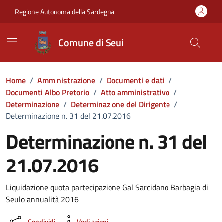
Vai ai contenuti
Vai al Footer
Regione Autonoma della Sardegna
Comune di Seui
Home
/
Amministrazione
/
Documenti e dati
/
Documenti Albo Pretorio
/
Atto amministrativo
/
Determinazione
/
Determinazione del Dirigente
/
Determinazione n. 31 del 21.07.2016
Determinazione n. 31 del
21.07.2016
Dettaglio del documento
Liquidazione quota partecipazione Gal Sarcidano Barbagia di
Seulo annualità 2016
Condividi
Vedi azioni