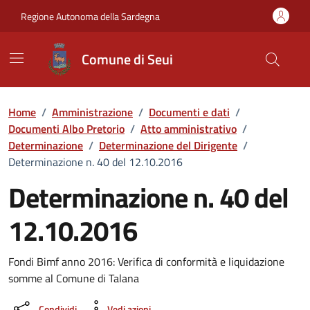
Vai ai contenuti
Vai al Footer
Regione Autonoma della Sardegna
Comune di Seui
Home
/
Amministrazione
/
Documenti e dati
/
Documenti Albo Pretorio
/
Atto amministrativo
/
Determinazione
/
Determinazione del Dirigente
/
Determinazione n. 40 del 12.10.2016
Determinazione n. 40 del
12.10.2016
Dettaglio del documento
Fondi Bimf anno 2016: Verifica di conformità e liquidazione
somme al Comune di Talana
Condividi
Vedi azioni