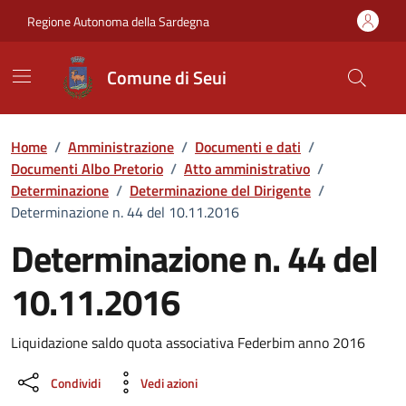
Vai ai contenuti
Vai al Footer
Regione Autonoma della Sardegna
Comune di Seui
Home
/
Amministrazione
/
Documenti e dati
/
Documenti Albo Pretorio
/
Atto amministrativo
/
Determinazione
/
Determinazione del Dirigente
/
Determinazione n. 44 del 10.11.2016
Determinazione n. 44 del
10.11.2016
Dettaglio del documento
Liquidazione saldo quota associativa Federbim anno 2016
Condividi
Vedi azioni