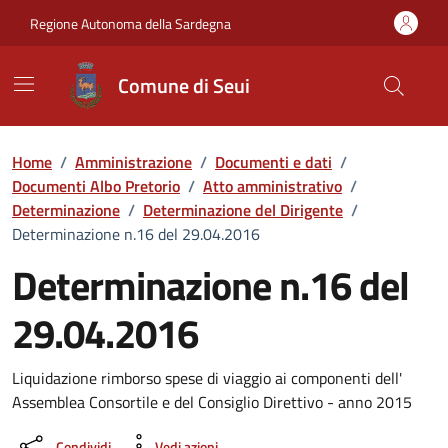
Vai ai contenuti
Vai al Footer
Regione Autonoma della Sardegna
Comune di Seui
Home
/
Amministrazione
/
Documenti e dati
/
Documenti Albo Pretorio
/
Atto amministrativo
/
Determinazione
/
Determinazione del Dirigente
/
Determinazione n.16 del 29.04.2016
Determinazione n.16 del
29.04.2016
Dettaglio del documento
Liquidazione rimborso spese di viaggio ai componenti dell'
Assemblea Consortile e del Consiglio Direttivo - anno 2015
Condividi
Vedi azioni