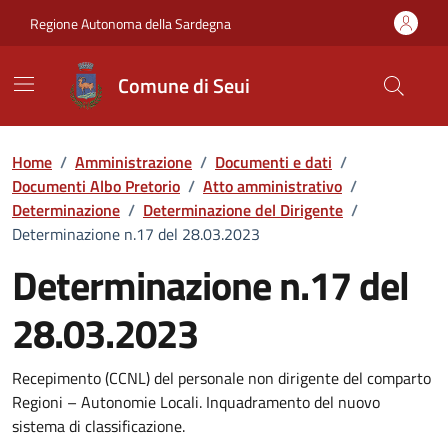
Vai ai contenuti
Vai al Footer
Regione Autonoma della Sardegna
Comune di Seui
Home
/
Amministrazione
/
Documenti e dati
/
Documenti Albo Pretorio
/
Atto amministrativo
/
Determinazione
/
Determinazione del Dirigente
/
Determinazione n.17 del 28.03.2023
Determinazione n.17 del
28.03.2023
Dettaglio del documento
Recepimento (CCNL) del personale non dirigente del comparto
Regioni – Autonomie Locali. Inquadramento del nuovo
sistema di classificazione.