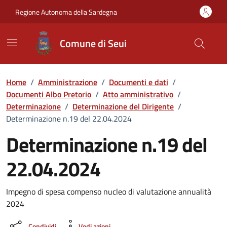
Vai ai contenuti
Vai al Footer
Regione Autonoma della Sardegna
Comune di Seui
Home
/
Amministrazione
/
Documenti e dati
/
Documenti Albo Pretorio
/
Atto amministrativo
/
Determinazione
/
Determinazione del Dirigente
/
Determinazione n.19 del 22.04.2024
Determinazione n.19 del
22.04.2024
Dettaglio del documento
Impegno di spesa compenso nucleo di valutazione annualità
2024
Condividi
Vedi azioni