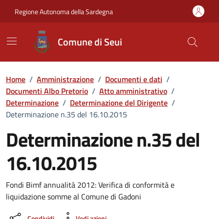
Vai ai contenuti
Vai al Footer
Regione Autonoma della Sardegna
Comune di Seui
Home
/
Amministrazione
/
Documenti e dati
/
Documenti Albo Pretorio
/
Atto amministrativo
/
Determinazione
/
Determinazione del Dirigente
/
Determinazione n.35 del 16.10.2015
Determinazione n.35 del
16.10.2015
Dettaglio del documento
Fondi Bimf annualità 2012: Verifica di conformità e
liquidazione somme al Comune di Gadoni
Condividi
Vedi azioni