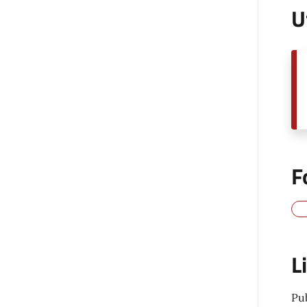
U
F
L
Pu