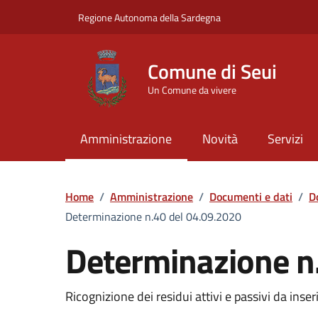
Vai ai contenuti
Vai al Footer
Regione Autonoma della Sardegna
Comune di Seui
Un Comune da vivere
Amministrazione
Novità
Servizi
Home
/
Amministrazione
/
Documenti e dati
/
D
Determinazione n.40 del 04.09.2020
Determinazione n
Dettaglio del documento
Ricognizione dei residui attivi e passivi da inser