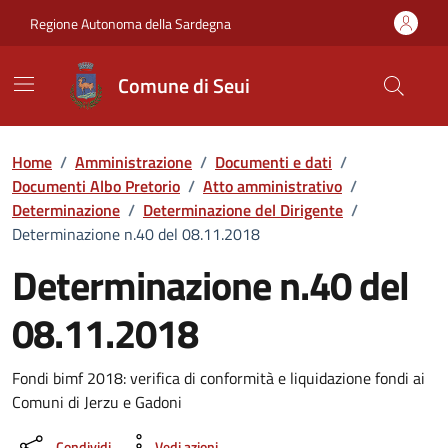
Vai ai contenuti
Vai al Footer
Regione Autonoma della Sardegna
Comune di Seui
Home
/
Amministrazione
/
Documenti e dati
/
Documenti Albo Pretorio
/
Atto amministrativo
/
Determinazione
/
Determinazione del Dirigente
/
Determinazione n.40 del 08.11.2018
Determinazione n.40 del
08.11.2018
Dettaglio del documento
Fondi bimf 2018: verifica di conformità e liquidazione fondi ai
Comuni di Jerzu e Gadoni
Condividi
Vedi azioni