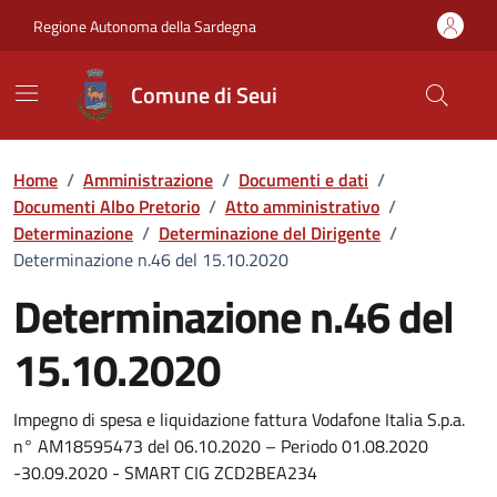
Vai ai contenuti
Vai al Footer
Regione Autonoma della Sardegna
Comune di Seui
Home
/
Amministrazione
/
Documenti e dati
/
Documenti Albo Pretorio
/
Atto amministrativo
/
Determinazione
/
Determinazione del Dirigente
/
Determinazione n.46 del 15.10.2020
Determinazione n.46 del
15.10.2020
Dettaglio del documento
Impegno di spesa e liquidazione fattura Vodafone Italia S.p.a.
n° AM18595473 del 06.10.2020 – Periodo 01.08.2020
-30.09.2020 - SMART CIG ZCD2BEA234