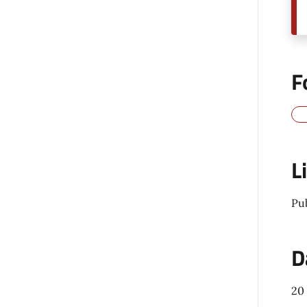
F
L
Pu
D
20