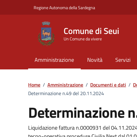
Vai ai contenuti
Vai al Footer
Regione Autonoma della Sardegna
Comune di Seui
Un Comune da vivere
Amministrazione
Novità
Servizi
Home
/
Amministrazione
/
Documenti e dati
/
D
Determinazione n.49 del 20.11.2024
Determinazione n
Dettaglio del documento
Liquidazione fattura n.0000931 del 04.11.2024 
tecno-operativa procedure Civilia Next dal 01