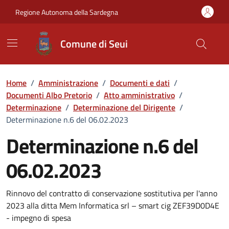
Vai ai contenuti
Vai al Footer
Regione Autonoma della Sardegna
Comune di Seui
Home
/
Amministrazione
/
Documenti e dati
/
Documenti Albo Pretorio
/
Atto amministrativo
/
Determinazione
/
Determinazione del Dirigente
/
Determinazione n.6 del 06.02.2023
Determinazione n.6 del
06.02.2023
Dettaglio del documento
Rinnovo del contratto di conservazione sostitutiva per l'anno
2023 alla ditta Mem Informatica srl – smart cig ZEF39D0D4E
- impegno di spesa