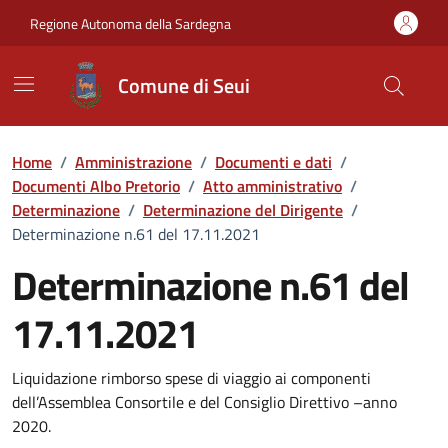
Vai ai contenuti
Vai al Footer
Regione Autonoma della Sardegna
Comune di Seui
Home
/
Amministrazione
/
Documenti e dati
/
Documenti Albo Pretorio
/
Atto amministrativo
/
Determinazione
/
Determinazione del Dirigente
/
Determinazione n.61 del 17.11.2021
Determinazione n.61 del
17.11.2021
Dettaglio del documento
Liquidazione rimborso spese di viaggio ai componenti
dell’Assemblea Consortile e del Consiglio Direttivo –anno
2020.