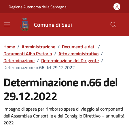
Vai ai contenuti
Vai al Footer
Regione Autonoma della Sardegna
Comune di Seui
Home
/
Amministrazione
/
Documenti e dati
/
Documenti Albo Pretorio
/
Atto amministrativo
/
Determinazione
/
Determinazione del Dirigente
/
Determinazione n.66 del 29.12.2022
Determinazione n.66 del
29.12.2022
Dettaglio del documento
Impegno di spesa per rimborso spese di viaggio ai componenti
dell’Assemblea Consortile e del Consiglio Direttivo – annualità
2022