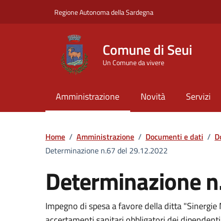
Vai ai contenuti
Vai al Footer
Regione Autonoma della Sardegna
Comune di Seui
Un Comune da vivere
Amministrazione
Novità
Servizi
Home
/
Amministrazione
/
Documenti e dati
/
D
Determinazione n.67 del 29.12.2022
Determinazione n
Dettaglio del documento
Impegno di spesa a favore della ditta "Sinergie M
accertamenti sanitari obbligatori dei dipendenti