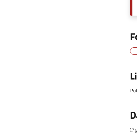
F
L
Pu
D
17