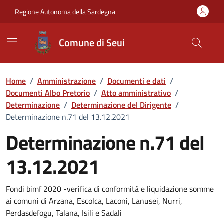
Vai ai contenuti
Vai al Footer
Regione Autonoma della Sardegna
Comune di Seui
Home
/
Amministrazione
/
Documenti e dati
/
Documenti Albo Pretorio
/
Atto amministrativo
/
Determinazione
/
Determinazione del Dirigente
/
Determinazione n.71 del 13.12.2021
Determinazione n.71 del
13.12.2021
Dettaglio del documento
Fondi bimf 2020 -verifica di conformità e liquidazione somme
ai comuni di Arzana, Escolca, Laconi, Lanusei, Nurri,
Perdasdefogu, Talana, Isili e Sadali