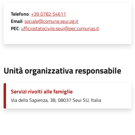
Telefono
:
+39 0782 54611
Email
:
sociale@comune.seui.og.it
PEC
:
ufficiostatocivile.seui@pec.comunas.it
Unità organizzativa responsabile
Servizi rivolti alle famiglie
Via della Sapienza, 38, 08037 Seui SU, Italia