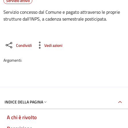
Dettagli del servizio
Servizio attivo
Servizio concesso dal Comune e pagato attraverso le proprie
strutture dall’INPS, a cadenza semestrale posticipata.
Condividi
Vedi azioni
Argomenti:
INDICE DELLA PAGINA
A chi è rivolto