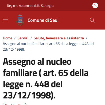
Vai ai contenuti
Vai al Footer
Regione Autonoma della Sardegna
Comune di Seui
Home
/
Servizi
/
Salute, benessere e assistenza
/
Assegno al nucleo familiare ( art. 65 della legge n. 448 del
23/12/1998).
Assegno al nucleo
familiare ( art. 65 della
legge n. 448 del
23/12/1998).