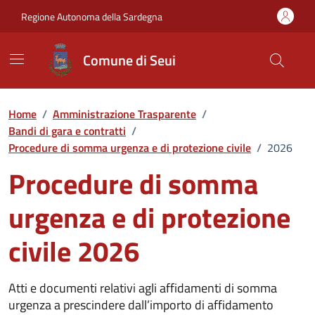
Vai ai contenuti
Vai al Footer
Regione Autonoma della Sardegna
Comune di Seui
Home
/
Amministrazione Trasparente
/
Bandi di gara e contratti
/
Procedure di somma urgenza e di protezione civile
/
2026
Procedure di somma
urgenza e di protezione
civile 2026
Atti e documenti relativi agli affidamenti di somma
urgenza a prescindere dall’importo di affidamento