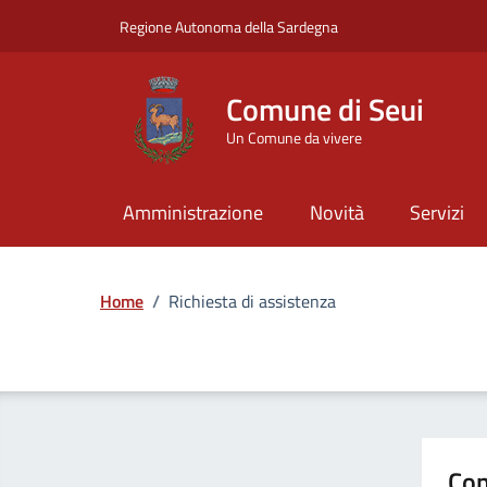
Vai ai contenuti
Vai al Footer
Regione Autonoma della Sardegna
Comune di Seui
Un Comune da vivere
Amministrazione
Novità
Servizi
Home
/
Richiesta di assistenza
Con