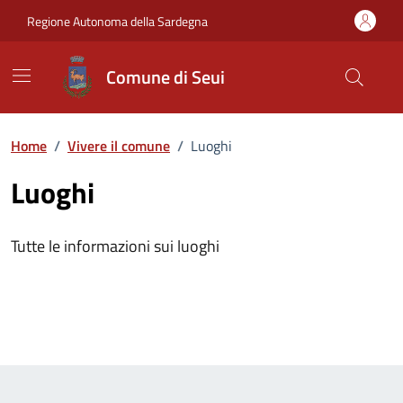
Vai ai contenuti
Vai al Footer
Regione Autonoma della Sardegna
Comune di Seui
Home
/
Vivere il comune
/
Luoghi
Luoghi
Tutte le informazioni sui luoghi