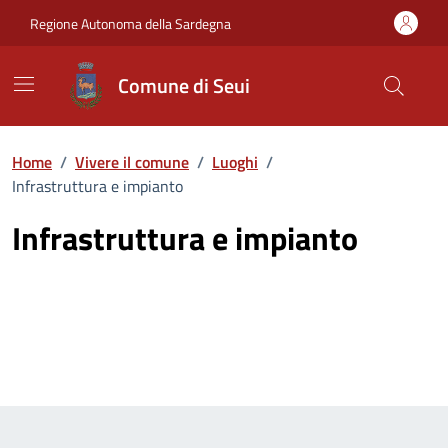
Vai ai contenuti
Vai al Footer
Regione Autonoma della Sardegna
Comune di Seui
Home
/
Vivere il comune
/
Luoghi
/
Infrastruttura e impianto
Infrastruttura e impianto