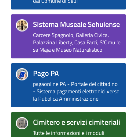
dal Comune di Seui
Sistema Museale Sehuiense
Carcere Spagnolo, Galleria Civica,
Palazzina Liberty, Casa Farci, S'Omu 'e
sa Maja e Museo Naturalistico
Pago PA
pagaonline PA - Portale del cittadino
- Sistema pagamenti elettronici verso
la Pubblica Amministrazione
Cimitero e servizi cimiteriali
Tutte le informazioni e i moduli