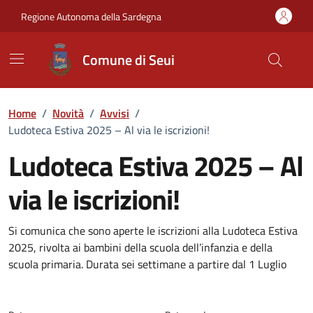
Vai ai contenuti
Vai al Footer
Regione Autonoma della Sardegna
Comune di Seui
Home
/
Novità
/
Avvisi
/
Ludoteca Estiva 2025 – Al via le iscrizioni!
Ludoteca Estiva 2025 – Al
via le iscrizioni!
Dettagli della notizia
Si comunica che sono aperte le iscrizioni alla Ludoteca Estiva
2025, rivolta ai bambini della scuola dell’infanzia e della
scuola primaria. Durata sei settimane a partire dal 1 Luglio