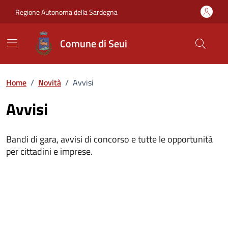
Vai ai contenuti
Vai al Footer
Regione Autonoma della Sardegna
Comune di Seui
Home
/
Novità
/
Avvisi
Avvisi
Bandi di gara, avvisi di concorso e tutte le opportunità
per cittadini e imprese.