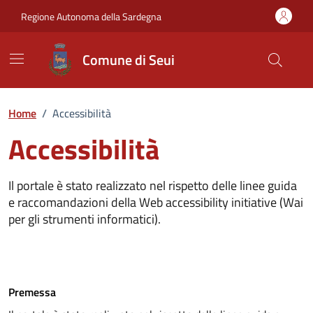
Vai ai contenuti
Vai al Footer
Regione Autonoma della Sardegna
Comune di Seui
Home
/
Accessibilità
Accessibilità
Il portale è stato realizzato nel rispetto delle linee guida
e raccomandazioni della Web accessibility initiative (Wai
per gli strumenti informatici).
Premessa