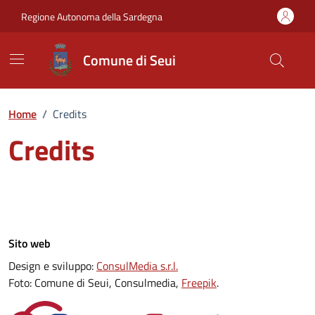
Vai ai contenuti
Vai al Footer
Regione Autonoma della Sardegna
Comune di Seui
Home
/
Credits
Credits
Sito web
Design e sviluppo:
ConsulMedia s.r.l.
Foto: Comune di Seui, Consulmedia,
Freepik
.