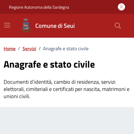
Vai ai contenuti
Vai al Footer
Regione Autonoma della Sardegna
Comune di Seui
Home
/
Servizi
/
Anagrafe e stato civile
Anagrafe e stato civile
Documenti d’identità, cambio di residenza, servizi
elettorali, cimiteriali e certificati per nascita, matrimoni e
unioni civili.