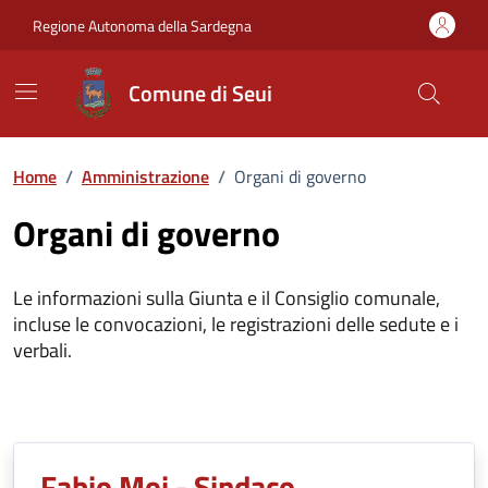
Vai ai contenuti
Vai al Footer
Regione Autonoma della Sardegna
Comune di Seui
Home
/
Amministrazione
/
Organi di governo
Organi di governo
Le informazioni sulla Giunta e il Consiglio comunale,
incluse le convocazioni, le registrazioni delle sedute e i
verbali.
Fabio Moi - Sindaco