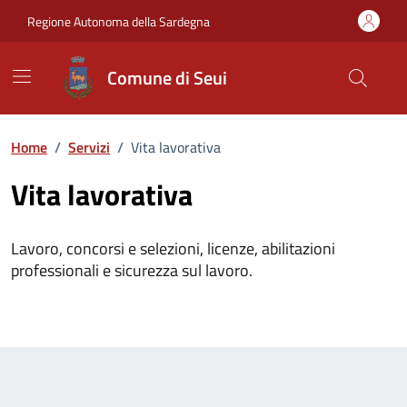
Vai ai contenuti
Vai al Footer
Regione Autonoma della Sardegna
Comune di Seui
Home
/
Servizi
/
Vita lavorativa
Vita lavorativa
Lavoro, concorsi e selezioni, licenze, abilitazioni
professionali e sicurezza sul lavoro.