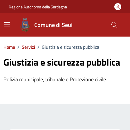
Vai ai contenuti
Vai al Footer
Regione Autonoma della Sardegna
Comune di Seui
Home
/
Servizi
/
Giustizia e sicurezza pubblica
Giustizia e sicurezza pubblica
Polizia municipale, tribunale e Protezione civile.