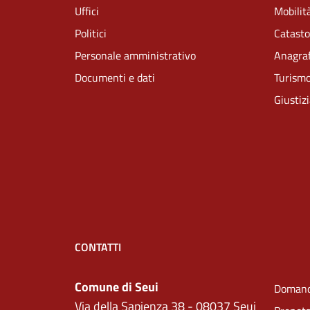
Uffici
Mobilità
Politici
Catasto
Personale amministrativo
Anagraf
Documenti e dati
Turism
Giustiz
CONTATTI
Comune di Seui
Domand
Via della Sapienza 38 - 08037 Seui