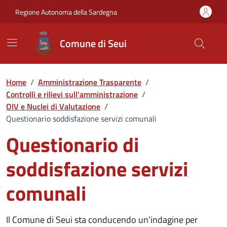
Vai ai contenuti
Vai al Footer
Regione Autonoma della Sardegna
Comune di Seui
Home
/
Amministrazione Trasparente
/
Controlli e rilievi sull'amministrazione
/
OIV e Nuclei di Valutazione
/
Questionario soddisfazione servizi comunali
Questionario di
soddisfazione servizi
comunali
Il Comune di Seui sta conducendo un'indagine per