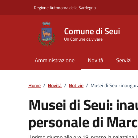
Vai ai contenuti
Vai al Footer
Regione Autonoma della Sardegna
Comune di Seui
Un Comune da vivere
Amministrazione
Novità
Servizi
Home
/
Novità
/
Notizie
/
Musei di Seui: inaugur
Musei di Seui: in
personale di Marc
Il primo giugno alle ore 18, presso la palazzina