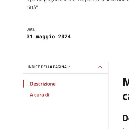
Dettagli della notizia
città"
Data:
31 maggio 2024
INDICE DELLA PAGINA
M
Descrizione
c
A cura di
D