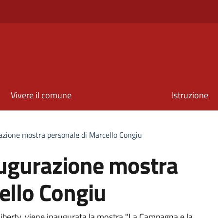
Vivere il comune
Istruzione
azione mostra personale di Marcello Congiu
augurazione mostra
ello Congiu
 Liberty, viene inaugurata la mostra "La Campagna e la