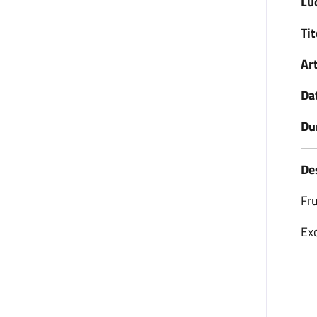
Lu
Ti
Art
Da
Du
De
Fru
Exc