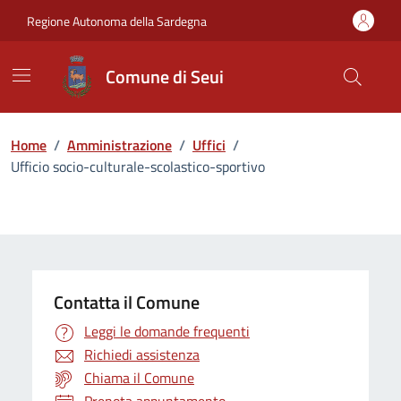
Vai ai contenuti
Vai al Footer
Regione Autonoma della Sardegna
Comune di Seui
Home
/
Amministrazione
/
Uffici
/
Ufficio socio-culturale-scolastico-sportivo
Contatta il Comune
Leggi le domande frequenti
Richiedi assistenza
Chiama il Comune