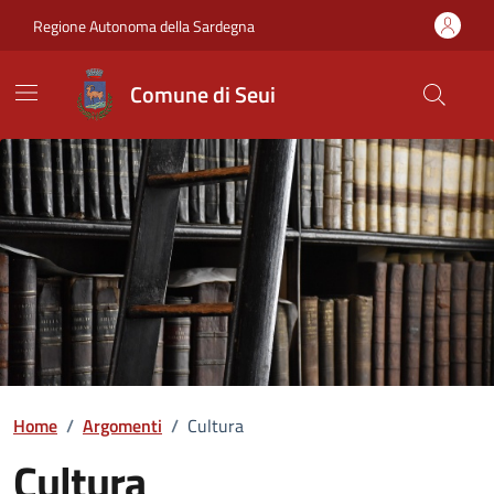
Vai ai contenuti
Vai al Footer
Regione Autonoma della Sardegna
Comune di Seui
Home
/
Argomenti
/
Cultura
Cultura