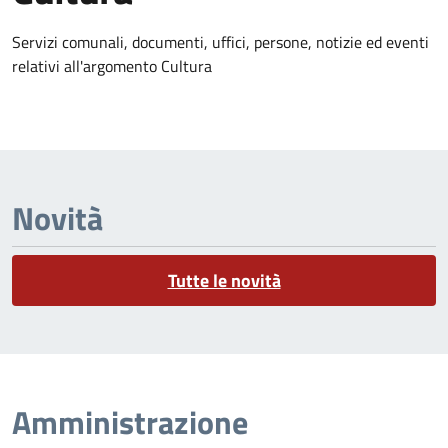
Dettagli dell'argomento
Servizi comunali, documenti, uffici, persone, notizie ed eventi
relativi all'argomento Cultura
Novità
Tutte le novità
Amministrazione