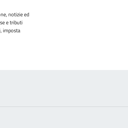
omento
one, notizie ed
se e tributi
ni, imposta