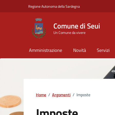
Vai ai contenuti
Vai al Footer
Regione Autonoma della Sardegna
Comune di Seui
Un Comune da vivere
Amministrazione
Novità
Servizi
Home
/
Argomenti
/
Imposte
Imposte