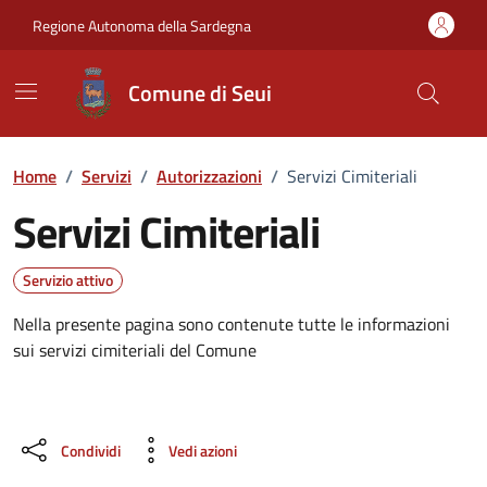
Vai ai contenuti
Vai al Footer
Regione Autonoma della Sardegna
Comune di Seui
Home
/
Servizi
/
Autorizzazioni
/
Servizi Cimiteriali
Servizi Cimiteriali
Dettagli del servizio
Servizio attivo
Nella presente pagina sono contenute tutte le informazioni
sui servizi cimiteriali del Comune
Condividi
Vedi azioni