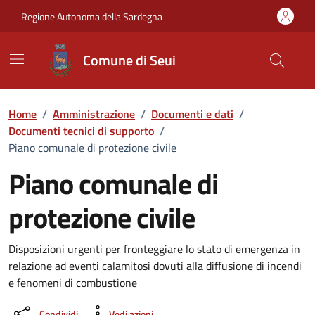
Vai ai contenuti
Vai al Footer
Regione Autonoma della Sardegna
Comune di Seui
Home
/
Amministrazione
/
Documenti e dati
/
Documenti tecnici di supporto
/
Piano comunale di protezione civile
Piano comunale di
protezione civile
Dettaglio del documento
Disposizioni urgenti per fronteggiare lo stato di emergenza in
relazione ad eventi calamitosi dovuti alla diffusione di incendi
e fenomeni di combustione
Condividi
Vedi azioni